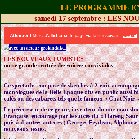
LE PROGRAMME EN
samedi 17 septembre : LES 
Attention!
Merci d'afficher cette page via le lien suivant :
accueil
avec un acteur grolandais...
LES NOUVEAUX FUMISTES
notre grande rentrée des soirées conviviales
Ce spectacle, composé de sketches à 2 voix accompagn
monologues de la Belle Epoque dits en public aussi bi
cafés ou des cabarets tels que le fameux « Chat Noir
Le précurseur de ce genre, inventeur du one-man sho
Française, encouragé par le succès du « Hareng Saur
puis à d’autres auteurs ( Georges Feydeau, Alphonse 
nouveaux textes.