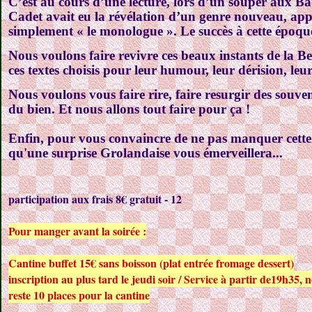
C’est au cours d’une lecture, lors d’un souper aux Ba
Cadet avait eu la révélation d’un genre nouveau, ap
simplement « le monologue ». Le succès à cette époque
Nous voulons faire revivre ces beaux instants de la B
ces textes choisis pour leur humour, leur dérision, leu
Nous voulons vous faire rire, faire resurgir des souve
du bien. Et nous allons tout faire pour ça !
Enfin, pour vous convaincre de ne pas manquer cette 
qu'une surprise Grolandaise vous émerveillera...
participation aux frais 8€ gratuit - 12
Pour manger avant la soirée :
Cantine buffet 15€ sans boisson (plat entrée fromage dessert)
inscription au plus tard le jeudi soir / Service à partir de19h35, 
reste 10 places pour la cantine