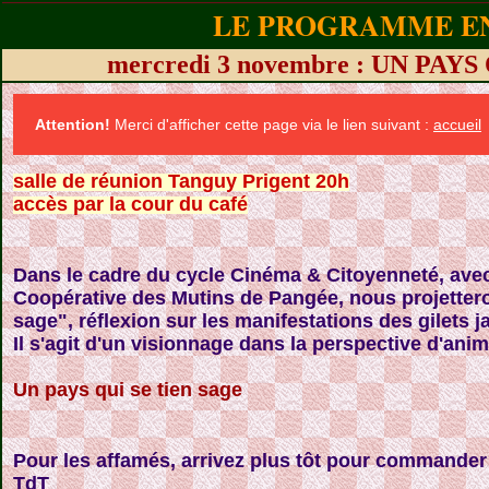
LE PROGRAMME EN
mercredi 3 novembre : UN PAY
Attention!
Merci d'afficher cette page via le lien suivant :
accueil
salle de réunion Tanguy Prigent 20h
accès par la cour du café
Dans le cadre du cycle Cinéma & Citoyenneté, avec
Coopérative des Mutins de Pangée, nous projetteron
sage", réflexion sur les manifestations des gilets j
Il s'agit d'un visionnage dans la perspective d'ani
Un pays qui se tien sage
Pour les affamés, arrivez plus tôt pour commander
TdT