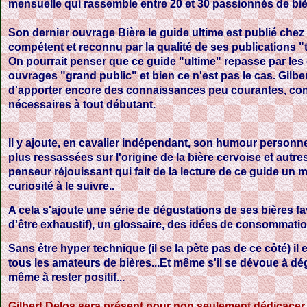
mensuelle qui rassemble entre 20 et 30 passionnés de biè
Son dernier ouvrage Bière le guide ultime est publié chez
compétent et reconnu par la qualité de ses publications "
On pourrait penser que ce guide "ultime" repasse par les 
ouvrages "grand public" et bien ce n'est pas le cas. Gilber
d'apporter encore des connaissances peu courantes, conc
nécessaires à tout débutant.
Il y ajoute, en cavalier indépendant, son humour personne
plus ressassées sur l'origine de la bière cervoise et autres 
penseur réjouissant qui fait de la lecture de ce guide un 
curiosité à le suivre..
A cela s'ajoute une série de dégustations de ses bières fav
d'être exhaustif), un glossaire, des idées de consommation
Sans être hyper technique (il se la pète pas de ce côté) i
tous les amateurs de bières...Et même s'il se dévoue à dégu
même à rester positif...
Gilbert Delos sera présent pour non seulement dédicacer