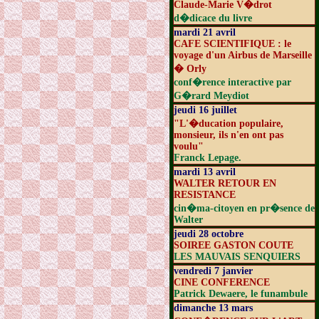
Claude-Marie V�drot
d�dicace du livre
mardi 21 avril
CAFE SCIENTIFIQUE : le
voyage d'un Airbus de Marseille
� Orly
conf�rence interactive par
G�rard Meydiot
jeudi 16 juillet
"L'�ducation populaire,
monsieur, ils n'en ont pas
voulu"
Franck Lepage.
mardi 13 avril
WALTER RETOUR EN
RESISTANCE
cin�ma-citoyen en pr�sence de
Walter
jeudi 28 octobre
SOIREE GASTON COUTE
LES MAUVAIS SENQUIERS
vendredi 7 janvier
CINE CONFERENCE
Patrick Dewaere, le funambule
dimanche 13 mars