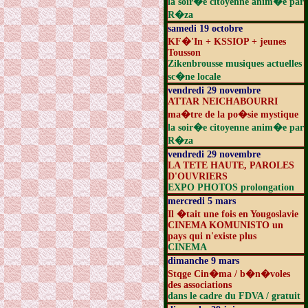
la soir�e citoyenne anim�e par
R�za
samedi 19 octobre
KF�'In + KSSIOP + jeunes
Tousson
Zikenbrousse musiques actuelles
sc�ne locale
vendredi 29 novembre
ATTAR NEICHABOURRI
ma�tre de la po�sie mystique
la soir�e citoyenne anim�e par
R�za
vendredi 29 novembre
LA TETE HAUTE, PAROLES
D'OUVRIERS
EXPO PHOTOS prolongation
mercredi 5 mars
Il �tait une fois en Yougoslavie
CINEMA KOMUNISTO un
pays qui n'existe plus
CINEMA
dimanche 9 mars
Stqge Cin�ma / b�n�voles
des associations
dans le cadre du FDVA / gratuit