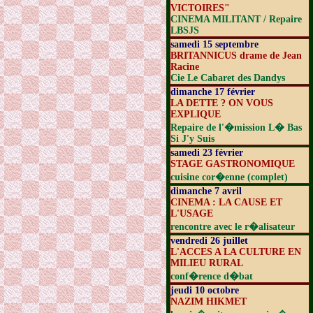
VICTOIRES"
CINEMA MILITANT / Repaire
LBSJS
samedi 15 septembre
BRITANNICUS drame de Jean
Racine
Cie Le Cabaret des Dandys
dimanche 17 février
LA DETTE ? ON VOUS
EXPLIQUE
Repaire de l'�mission L� Bas
Si J'y Suis
samedi 23 février
STAGE GASTRONOMIQUE
cuisine cor�enne (complet)
dimanche 7 avril
CINEMA : LA CAUSE ET
L'USAGE
rencontre avec le r�alisateur
vendredi 26 juillet
L'ACCES A LA CULTURE EN
MILIEU RURAL
conf�rence d�bat
jeudi 10 octobre
NAZIM HIKMET