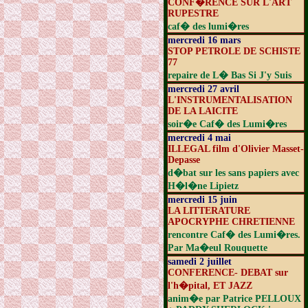
CONF�RENCE SUR L'ART
RUPESTRE
caf� des lumi�res
mercredi 16 mars
STOP PETROLE DE SCHISTE
77
repaire de L� Bas Si J'y Suis
mercredi 27 avril
L'INSTRUMENTALISATION
DE LA LAICITE
soir�e Caf� des Lumi�res
mercredi 4 mai
ILLEGAL film d'Olivier Masset-
Depasse
d�bat sur les sans papiers avec
H�l�ne Lipietz
mercredi 15 juin
LA LITTERATURE
APOCRYPHE CHRETIENNE
rencontre Caf� des Lumi�res.
Par Ma�eul Rouquette
samedi 2 juillet
CONFERENCE- DEBAT sur
l'h�pital, ET JAZZ
anim�e par Patrice PELLOUX