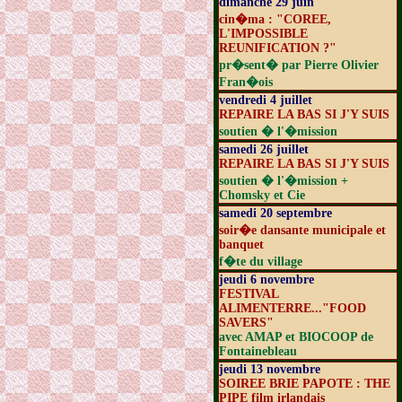
dimanche 29 juin
cin�ma : "COREE,
L'IMPOSSIBLE
REUNIFICATION ?"
pr�sent� par Pierre Olivier
Fran�ois
vendredi 4 juillet
REPAIRE LA BAS SI J'Y SUIS
soutien � l'�mission
samedi 26 juillet
REPAIRE LA BAS SI J'Y SUIS
soutien � l'�mission +
Chomsky et Cie
samedi 20 septembre
soir�e dansante municipale et
banquet
f�te du village
jeudi 6 novembre
FESTIVAL
ALIMENTERRE..."FOOD
SAVERS"
avec AMAP et BIOCOOP de
Fontainebleau
jeudi 13 novembre
SOIREE BRIE PAPOTE : THE
PIPE film irlandais