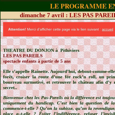
LE PROGRAMME EN
dimanche 7 avril : LES PAS PAREILS
Attention!
Merci d'afficher cette page via le lien suivant :
accueil
THEATRE DU DONJON à
Pithiviers
LES PAS PAREILS
spectacle enfants à partir de 5 ans
Elle s’appelle Rainette. Aujourd’hui, debout-comme-elle
forêt, croiser la route d’une fée rock’n roll, un pr
bourreau surmotivé, et retrouver le château afin d’y 
secret..
Bienvenue chez les Pas-Pareils où la différence est toujou
uniquement du handicap. C’est bien la question de la
commence-t-elle ? Qu’on la subisse, qu’on la revendique, 
place a–t-elle ? Éviter l’indifférence, refuser l’invisi