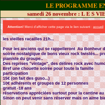
LE PROGRAMME EN
samedi 26 novembre : L E S 
Attention!
Merci d'afficher cette page via le lien suivant :
accueil
les vieilles racailles 21h...
Pour les anciens qui se rappelleront Au Bonheur 
soirée nostalgique de bons vieux rock twistés... p
pianiste du groupe..
Des reprises "vintage", des délires rock avec humo
Bref une chouette soirée pour toute la famille
participation
15€ (on fait des guso...)
10€ adhérents et groupes de 12 personnes
gratuit -18 ans
réservations appréciées surtout pour la cantine au p
Sinon on peut venir sans réserver mais on aime 