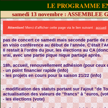
LE PROGRAMME EN
samedi 13 novembre : ASSEMBLEE 
Attention!
Merci d'afficher cette page via le lien suivant :
accueil
pas de concert ce samedi mais seconde partie de n
en visio conférence au début de l'année. C'était l'A
Il restait à l'ordre du jour, les élections au CA (do
vrai, avec une partie pique nique partagé après.
18h, accueil, renouvellement adhésion (pour ceux qu
- un point financier rapide (info)
- les projets en cours pour la saison 21/22 (info)
- modification des statuts portant sur l'ajout "de 
actualisation des valeurs de "francs" à "euros, (vo
- les élections (vote)