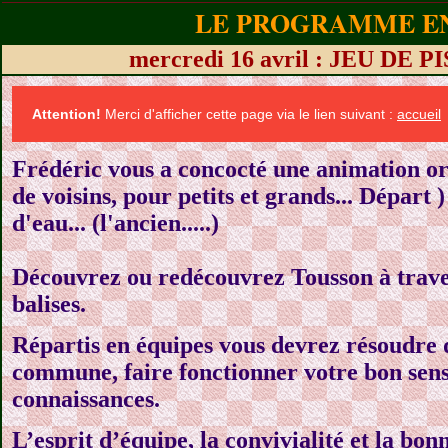
LE PROGRAMME EN
mercredi 16 avril : JEU DE
Attention!
Merci d'afficher cette page via le lien suivant :
accueil
Frédéric vous a concocté une animation ori
de voisins, pour petits et grands... Départ
d'eau... (l'ancien.....)
Découvrez ou redécouvrez Tousson à trav
balises.
Répartis en équipes vous devrez résoudre 
commune, faire fonctionner votre bon sens,
connaissances.
L’esprit d’équipe, la convivialité et la bo