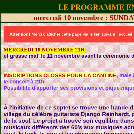
LE PROGRAMME EN
mercredi 10 novembre : SU
Attention!
Merci d'afficher cette page via le lien suivant :
accueil
MERCREDI 10 NOVEMBRE 21H
et grasse mat' le 11 novembre avant la cérémonie d
INSCRIPTIONS CLOSES POUR LA CANTINE
,
mais i
le concert à 21h
Possibilité d'apporter ses provisions et pique nique
À l'initiative de ce septet se trouve une bande 
village du célèbre guitariste Django Reinhardt, 
de la soul. Le projet a trouvé son équilibre dan
musicaux différents des 60’s aux musiques actue
soul, la funk, la pop et les chansons françaises