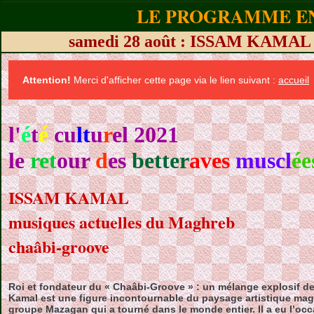
LE PROGRAMME EN
samedi 28 août : ISSAM KAMAL c
Attention!
Merci d'afficher cette page via le lien suivant :
accueil
l'
é
t
é
cu
lt
u
r
el 2021
le
ret
our
d
es
better
aves
muscl
ée
ISSAM KAMAL
musiques actuelles du Maghreb
chaâbi-groove
Roi et fondateur du « Chaâbi-Groove » : un mélange explosif de
Kamal est une figure incontournable du paysage artistique ma
groupe Mazagan qui a tourné dans le monde entier. Il a eu l’occ