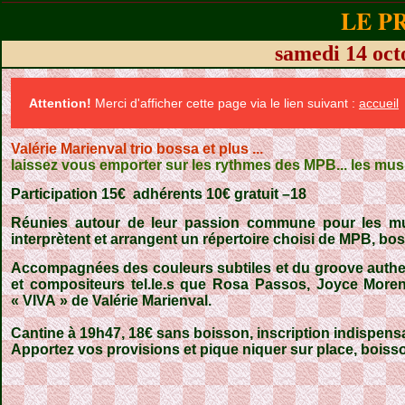
LE P
samedi 14 o
Attention!
Merci d'afficher cette page via le lien suivant :
accueil
Valérie Marienval trio bossa et plus ...
laissez vous emporter sur les rythmes des MPB... les musi
Participation 15€
adhérents 10€ gratuit –18
Réunies autour de leur passion commune pour les mus
interprètent et arrangent un répertoire choisi de MPB, bo
Accompagnées des couleurs subtiles et du groove auth
et compositeurs tel.le.s que Rosa Passos, Joyce More
« VIVA » de Valérie Marienval.
Cantine à 19h47, 18€ sans boisson, inscription indispensabl
Apportez vos provisions et pique niquer sur place, boisso