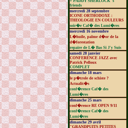
+ PADDY SHERLOCK 's
friends
mercredi 28 septembre
ICONE ORTHODOXE :
THEOLOGIE EN COULEURS
soir�e Caf� des Lumi�res
mercredi 16 novembre
L�huile, palme d�or de la
d�forestation
repaire de L� Bas Si J'y Suis
samedi 28 janvier
CONFERENCE JAZZ avec
Patrick Pelloux
COMPLET
dimanche 18 mars
le p�trole de schiste ?
Actualit�s
conf�rence Caf� des
Lumi�res
dimanche 25 mars
conf�rence RE OPEN 9/11
conf�rence Caf� des
Lumi�res
dimanche 29 avril
"GRANDPUITS PETITES