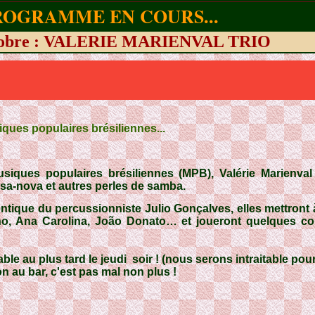
ROGRAMME EN COURS...
ctobre : VALERIE MARIENVAL TRIO
ques populaires brésiliennes...
iques populaires brésiliennes (
MPB
),
Valérie Marienva
ssa-nova et autres perles de samba.
entique du percussionniste
Julio Gonçalves
, elles mettron
no, Ana Carolina, João Donato… et joueront quelques co
e au plus tard le jeudi soir ! (nous serons intraitable pour
n au bar, c'est pas mal non plus !