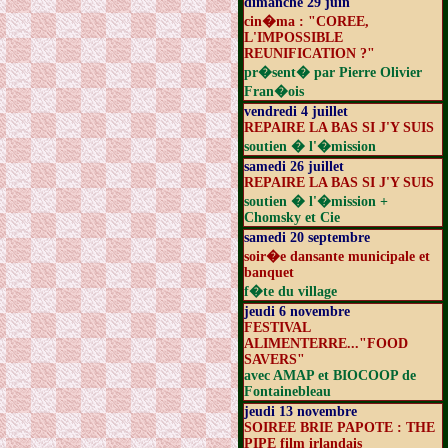
dimanche 29 juin
cin�ma : "COREE,
L'IMPOSSIBLE
REUNIFICATION ?"
pr�sent� par Pierre Olivier
Fran�ois
vendredi 4 juillet
REPAIRE LA BAS SI J'Y SUIS
soutien � l'�mission
samedi 26 juillet
REPAIRE LA BAS SI J'Y SUIS
soutien � l'�mission +
Chomsky et Cie
samedi 20 septembre
soir�e dansante municipale et
banquet
f�te du village
jeudi 6 novembre
FESTIVAL
ALIMENTERRE..."FOOD
SAVERS"
avec AMAP et BIOCOOP de
Fontainebleau
jeudi 13 novembre
SOIREE BRIE PAPOTE : THE
PIPE film irlandais