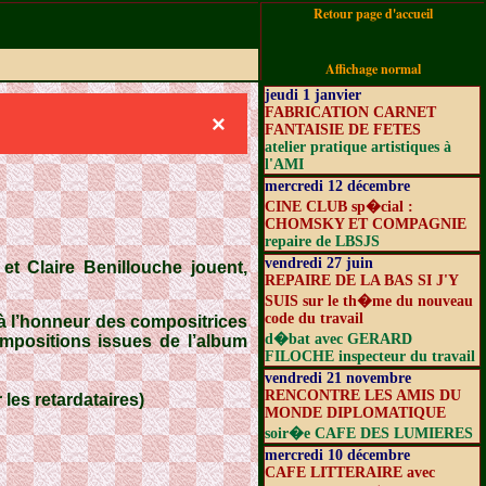
Retour page d'accueil
Affichage normal
jeudi 1 janvier
FABRICATION CARNET
×
FANTAISIE DE FETES
atelier pratique artistiques à
l'AMI
mercredi 12 décembre
CINE CLUB sp�cial :
CHOMSKY ET COMPAGNIE
repaire de LBSJS
vendredi 27 juin
l
et
Claire Benillouche
jouent,
REPAIRE DE LA BAS SI J'Y
SUIS sur le th�me du nouveau
code du travail
t à l’honneur des compositrices
d�bat avec GERARD
mpositions issues de l’album
FILOCHE inspecteur du travail
vendredi 21 novembre
RENCONTRE LES AMIS DU
 les retardataires)
MONDE DIPLOMATIQUE
soir�e CAFE DES LUMIERES
mercredi 10 décembre
CAFE LITTERAIRE avec