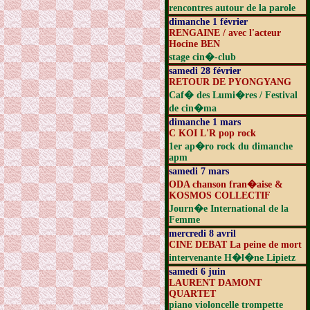
rencontres autour de la parole
dimanche 1 février
RENGAINE / avec l'acteur
Hocine BEN
stage cin�-club
samedi 28 février
RETOUR DE PYONGYANG
Caf� des Lumi�res / Festival
de cin�ma
dimanche 1 mars
C KOI L'R pop rock
1er ap�ro rock du dimanche
apm
samedi 7 mars
ODA chanson fran�aise &
KOSMOS COLLECTIF
Journ�e International de la
Femme
mercredi 8 avril
CINE DEBAT La peine de mort
intervenante H�l�ne Lipietz
samedi 6 juin
LAURENT DAMONT
QUARTET
piano violoncelle trompette