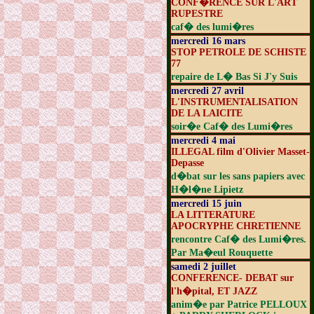
CONF�RENCE SUR L'ART
RUPESTRE
caf� des lumi�res
mercredi 16 mars
STOP PETROLE DE SCHISTE
77
repaire de L� Bas Si J'y Suis
mercredi 27 avril
L'INSTRUMENTALISATION
DE LA LAICITE
soir�e Caf� des Lumi�res
mercredi 4 mai
ILLEGAL film d'Olivier Masset-
Depasse
d�bat sur les sans papiers avec
H�l�ne Lipietz
mercredi 15 juin
LA LITTERATURE
APOCRYPHE CHRETIENNE
rencontre Caf� des Lumi�res.
Par Ma�eul Rouquette
samedi 2 juillet
CONFERENCE- DEBAT sur
l'h�pital, ET JAZZ
anim�e par Patrice PELLOUX