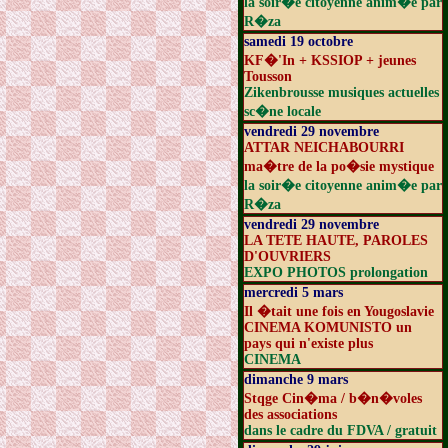
la soir�e citoyenne anim�e par
R�za
samedi 19 octobre
KF�'In + KSSIOP + jeunes
Tousson
Zikenbrousse musiques actuelles
sc�ne locale
vendredi 29 novembre
ATTAR NEICHABOURRI
ma�tre de la po�sie mystique
la soir�e citoyenne anim�e par
R�za
vendredi 29 novembre
LA TETE HAUTE, PAROLES
D'OUVRIERS
EXPO PHOTOS prolongation
mercredi 5 mars
Il �tait une fois en Yougoslavie
CINEMA KOMUNISTO un
pays qui n'existe plus
CINEMA
dimanche 9 mars
Stqge Cin�ma / b�n�voles
des associations
dans le cadre du FDVA / gratuit