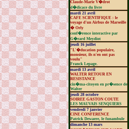
Claude-Marie V�drot
d�dicace du livre
mardi 21 avril
CAFE SCIENTIFIQUE : le
voyage d'un Airbus de Marseille
� Orly
conf�rence interactive par
G�rard Meydiot
jeudi 16 juillet
"L'�ducation populaire,
monsieur, ils n'en ont pas
voulu"
Franck Lepage.
mardi 13 avril
WALTER RETOUR EN
RESISTANCE
cin�ma-citoyen en pr�sence de
Walter
jeudi 28 octobre
SOIREE GASTON COUTE
LES MAUVAIS SENQUIERS
vendredi 7 janvier
CINE CONFERENCE
Patrick Dewaere, le funambule
dimanche 13 mars