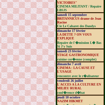
VICTOIRES"
CINEMA MILITANT / Repaire
LBSJS
samedi 15 septembre
BRITANNICUS drame de Jean
Racine
Cie Le Cabaret des Dandys
dimanche 17 février
LA DETTE ? ON VOUS
EXPLIQUE
Repaire de l'�mission L� Bas
Si J'y Suis
samedi 23 février
STAGE GASTRONOMIQUE
cuisine cor�enne (complet)
dimanche 7 avril
CINEMA : LA CAUSE ET
L'USAGE
rencontre avec le r�alisateur
vendredi 26 juillet
L'ACCES A LA CULTURE EN
MILIEU RURAL
conf�rence d�bat
jeudi 10 octobre
NAZIM HIKMET