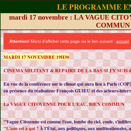
LE PROGRAMME EN
mardi 17 novembre : LA VAGUE CI
COMMUN
Attention!
Merci d'afficher cette page via le lien suivant :
accueil
MARDI 17 NOVEMBRE 19H30
CINEMA MILITANT & REPAIRE DE LA BAS SI J'Y SUIS de
En vue de la conférence sur le climat qui aura lieu à Paris (CO
en présence du réalisateur François GUIEU et des acteurs-interv
La VAGUE CITOYENNE POUR L'EAU, BIEN COMMUN
"Vague Citoyenne est comme l'eau, tombe du ciel, coule, s'infiltre 
"L’eau est à qui ?
À l’État, aux politiques, aux multinationales, 