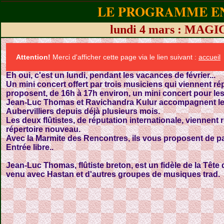
LE PROGRAMME EN
lundi 4 mars : MAG
Attention!
Merci d'afficher cette page via le lien suivant :
accueil
Eh oui, c'est un lundi, pendant les vacances de février...
Un mini concert offert par trois musiciens qui viennent rép
proposent, de 16h à 17h environ, un mini concert pour les 
Jean-Luc Thomas et Ravichandra Kulur accompagnent les
Aubervilliers depuis déjà plusieurs mois.
Les deux flûtistes, de réputation internationale, viennent
répertoire nouveau.
Avec la Marmite des Rencontres, ils vous proposent de part
Entrée libre..
Jean-Luc Thomas, flûtiste breton, est un fidèle de la Tête 
venu avec Hastan et d'autres groupes de musiques trad.