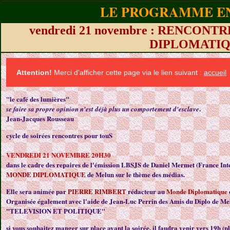
LE PROGRAMME EN
vendredi 21 novembre : RENCON
DIPLOMATI
Attention!
Merci d'afficher cette page via le lien suivant :
accueil
"le café des lumières"
.
se faire sa propre opinion n'est déjà plus un comportement d'esclave
Jean-Jacques Rousseau
cycle de soirées rencontres pour touS
VENDREDI 21 NOVEMBRE 20H30
dans le cadre des repaires de l'émission LBSJS de Daniel Mermet (France Inte
MONDE DIPLOMATIQUE
de Melun sur le thème des médias.
Elle sera animée par
PIERRE RIMBERT
rédacteur au
Monde Diplomatique
Organisée également avec l'aide de Jean-Luc Perrin des Amis du Diplo de Me
"TELEVISION ET POLITIQUE"
si vous souhaitez manger sur place avant la soirée, il faudra venir vers 19h (pla