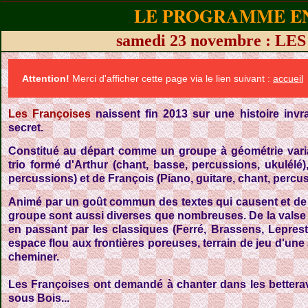
LE PROGRAMME EN
samedi 23 novembre : L
Attention!
Merci d'afficher cette page via le lien suivant :
accueil
Les Françoises
naissent fin 2013 sur une histoire invra
secret.
Constitué au départ comme un groupe à géométrie vari
trio formé d'Arthur (chant, basse, percussions, ukulélé)
percussions) et de François (Piano, guitare, chant, percu
Animé par un goût commun des textes qui causent et de 
groupe sont aussi diverses que nombreuses. De la valse
en passant par les classiques (Ferré, Brassens, Leprest
espace flou aux frontières poreuses, terrain de jeu d'une
cheminer.
Les Françoises ont demandé à chanter dans les betterave
sous Bois...