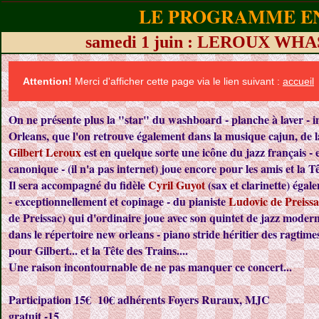
LE PROGRAMME EN
samedi 1 juin : LEROUX W
Attention!
Merci d'afficher cette page via le lien suivant :
accueil
On ne présente plus la "star" du washboard - planche à laver - i
Orleans, que l'on retrouve également dans la musique cajun, de 
Gilbert Leroux
est en quelque sorte une icône du jazz français - e
canonique - (il n'a pas internet) joue encore pour les amis et la Tê
Il sera accompagné du fidèle
Cyril Guyot
(sax et clarinette) égal
- exceptionnellement et copinage - du pianiste
Ludovic de Preissa
de Preissac) qui d'ordinaire joue avec son quintet de jazz mode
dans le répertoire new orleans - piano stride héritier des ragtime
pour Gilbert... et la Tête des Trains....
Une raison incontournable de ne pas manquer ce concert...
Participation 15€ 10€ adhérents Foyers Ruraux, MJC
gratuit -15