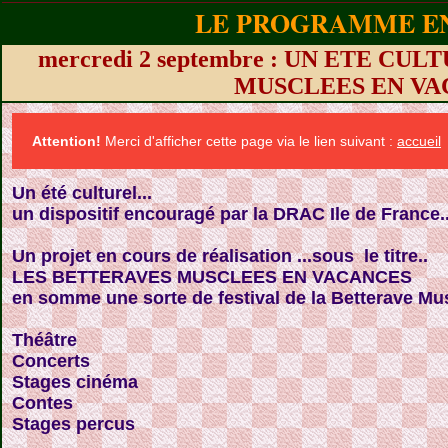
LE PROGRAMME EN
mercredi 2 septembre : UN ETE CU
MUSCLEES EN VA
Attention!
Merci d'afficher cette page via le lien suivant :
accueil
Un été culturel...
un dispositif encouragé par la DRAC Ile de France..
Un projet en cours de réalisation ...sous le titre..
LES BETTERAVES MUSCLEES EN VACANCES
en somme une sorte de festival de la Betterave Mus
Théâtre
Concerts
Stages cinéma
Contes
Stages percus