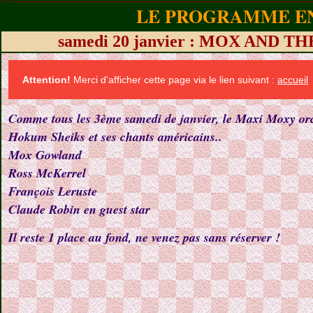
LE PROGRAMME EN
samedi 20 janvier : MOX AND 
Attention!
Merci d'afficher cette page via le lien suivant :
accueil
Comme tous les 3ème samedi de janvier, le Maxi Moxy orche
Hokum Sheiks et ses chants américains..
Mox Gowland
Ross McKerrel
François Leruste
Claude Robin en guest star
Il reste 1 place au fond, ne venez pas sans réserver !