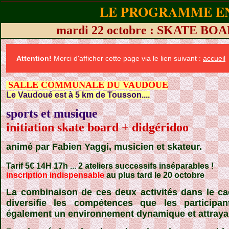
LE PROGRAMME EN
mardi 22 octobre : SKATE B
Attention!
Merci d'afficher cette page via le lien suivant :
accueil
SALLE COMMUNALE DU VAUDOUE
Le Vaudoué est à 5 km de Tousson....
sports et musique
initiation skate board + didgéridoo
animé par Fabien Yaggi, musicien et skateur.
Tarif 5€ 14H 17h ... 2 ateliers successifs inséparables !
inscription indispensable
au plus tard le 20 octobre
La combinaison de ces deux activités dans le ca
diversifie les compétences que les participa
également un environnement dynamique et attraya