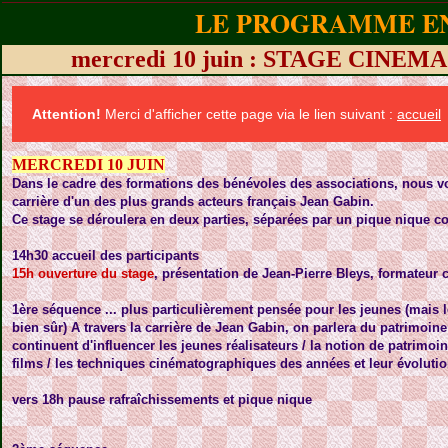
LE PROGRAMME EN
mercredi 10 juin : STAGE CINEMA 
Attention!
Merci d'afficher cette page via le lien suivant :
accueil
MERCREDI 10 JUIN
Dans le cadre des formations des bénévoles des associations, nous v
carrière d'un des plus grands acteurs français Jean Gabin.
Ce stage se déroulera en deux parties, séparées par un pique nique co
14h30 accueil des participants
15h ouverture du stage
, présentation de Jean-Pierre Bleys, formateur 
1ère séquence .
.. plus particulièrement pensée pour les jeunes (mais
bien sûr) A travers la carrière de Jean Gabin, on parlera du patrimoi
continuent d'influencer les jeunes réalisateurs / la notion de patrimoine
films / les techniques cinématographiques des années et leur évolution
vers 18h pause rafraîchissements et pique nique