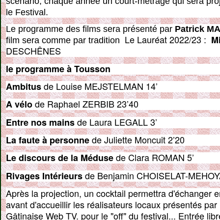
scénario, chaque année un court-métrage qui sera proj
le Festival. 
Le programme des films sera présenté par 
Patrick M
Le Lauréat 2022/23 :  
Mi
film sera comme par tradition  
DESCHÊNES
le programme à Tousson
 de Louise MEJSTELMAN 14’
Ambitus
 de Raphael ZERBIB 23’40
A vélo
 de Laura LEGALL 3’
Entre nos mains
 de Juliette Moncuit 2’20
La faute à personne
 de Clara ROMAN 5’
Le discours de la Méduse
 de Benjamin CHOISELAT-MEHOY
Rivages Intérieurs
Après la projection, un cocktail permettra d'échanger en
avant d'accueillir les réalisateurs locaux présentés pa
Gâtinaise Web TV. pour le "off" du festival... Entrée libr