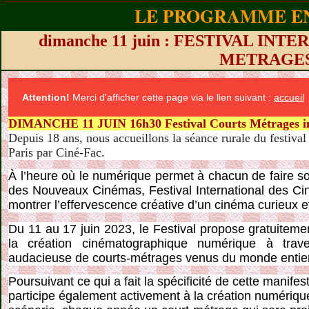
LE PROGRAMME EN
dimanche 11 juin : FESTIVAL IN
METRAGE
Attention!
Merci d'afficher cette page via le lien suivant :
accueil
DIMANCHE 11 JUIN 16h30 Festival Courts Métrages i
Depuis 18 ans, nous accueillons la séance rurale du festival
Paris par Ciné-Fac.
À l’heure où le numérique permet à chacun de faire so
des Nouveaux Cinémas, Festival International des Ci
montrer l’effervescence créative d’un cinéma curieux et 
Du 11 au 17 juin 2023, le Festival propose gratuiteme
la création cinématographique numérique à trave
audacieuse de courts-métrages venus du monde entier
Poursuivant ce qui a fait la spécificité de cette manif
participe également activement à la création numériqu