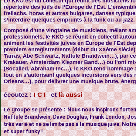
Le KKO est un collectif qui réunit des musiciens 
répertoire des juifs de l’Europe de l’Est. L’ensemble
freilachs, horas et autres bulgares, danses typique
s’interdire quelques emprunts à la funk ou au jazz.
Composé d’une vingtaine de musiciens, mêlant ama
professionnels, le KKO se réunit en collectif autou
animent les festivités juives en Europe de l’Est dep
premiers enregistrements (début du XXème siècle)
Tarras, Abe Schwartz, Naftule Brandwein…), par ce
Krakauer, Amsterdam Klezmer Band…) ou l’ont mix
(Socalled, Abraham Inc…), le KKO rend hommage a
tout en s’autorisant quelques incursions vers des
Orleans…), pour délivrer une musique brute, énergi
écoutez :
I C I
et
là aussi
:
Nous nous inspirons fortem
Le groupe se présente
Naftule Brandwein, Dave Douglas, Frank London, Jose
très varié et ne se limite pas à la musique juive. Not
et super
funky !