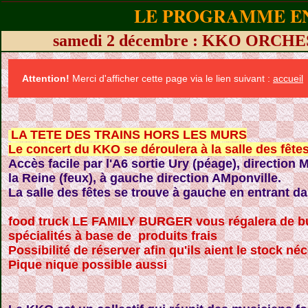
LE PROGRAMME EN
samedi 2 décembre : KKO ORC
Attention!
Merci d'afficher cette page via le lien suivant :
accueil
LA TETE DES TRAINS HORS LES MURS
Le concert du KKO se déroulera à la salle des fête
Accès facile par l'A6 sortie Ury (péage), direction 
la Reine (feux), à gauche direction AMponville.
La salle des fêtes se trouve à gauche en entrant d
food truck LE FAMILY BURGER vous régalera de bur
spécialités à base de produits frais
Possibilité de réserver afin qu'ils aient le stock né
Pique nique possible aussi