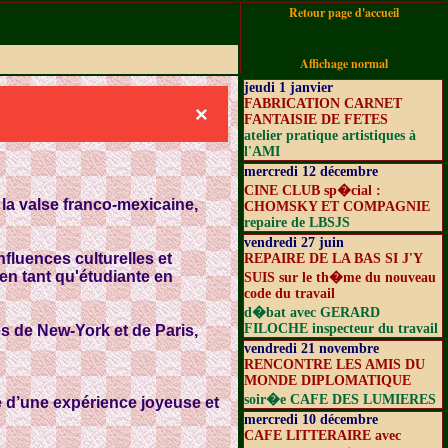
Retour page d'accueil
Affichage normal
jeudi 1 janvier
FABRICATION CARNET
×
FANTAISIE DE FETES
atelier pratique artistiques à
l'AMI
mercredi 12 décembre
CINE CLUB sp�cial :
la valse franco-mexicaine,
CHOMSKY ET COMPAGNIE
repaire de LBSJS
vendredi 27 juin
fluences culturelles et
REPAIRE DE LA BAS SI J'Y
en tant qu'étudiante en
SUIS sur le th�me du nouveau
code du travail
d�bat avec GERARD
FILOCHE inspecteur du travail
es de New-York et de Paris,
vendredi 21 novembre
RENCONTRE LES AMIS DU
MONDE DIPLOMATIQUE
soir�e CAFE DES LUMIERES
 d’une expérience joyeuse et
mercredi 10 décembre
CAFE LITTERAIRE avec