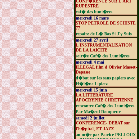
CONF�RENCE SUR L'ART
RUPESTRE
caf� des lumi�res
mercredi 16 mars
STOP PETROLE DE SCHISTE
77
repaire de L� Bas Si J'y Suis
mercredi 27 avril
L'INSTRUMENTALISATION
DE LA LAICITE
soir�e Caf� des Lumi�res
mercredi 4 mai
ILLEGAL film d'Olivier Masset-
Depasse
d�bat sur les sans papiers avec
H�l�ne Lipietz
mercredi 15 juin
LA LITTERATURE
APOCRYPHE CHRETIENNE
rencontre Caf� des Lumi�res.
Par Ma�eul Rouquette
samedi 2 juillet
CONFERENCE- DEBAT sur
l'h�pital, ET JAZZ
anim�e par Patrice PELLOUX