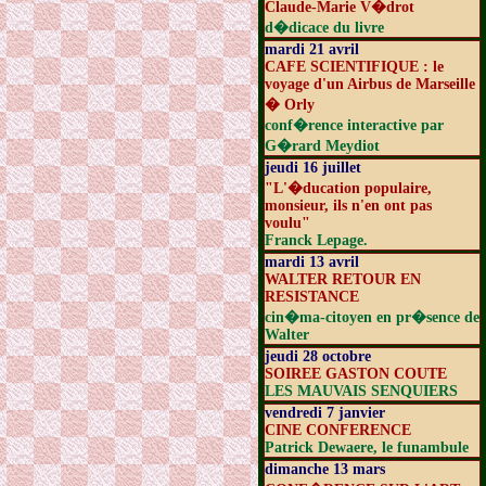
Claude-Marie V�drot
d�dicace du livre
mardi 21 avril
CAFE SCIENTIFIQUE : le
voyage d'un Airbus de Marseille
� Orly
conf�rence interactive par
G�rard Meydiot
jeudi 16 juillet
"L'�ducation populaire,
monsieur, ils n'en ont pas
voulu"
Franck Lepage.
mardi 13 avril
WALTER RETOUR EN
RESISTANCE
cin�ma-citoyen en pr�sence de
Walter
jeudi 28 octobre
SOIREE GASTON COUTE
LES MAUVAIS SENQUIERS
vendredi 7 janvier
CINE CONFERENCE
Patrick Dewaere, le funambule
dimanche 13 mars