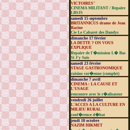
VICTOIRES"
CINEMA MILITANT / Repaire
LBSJS
samedi 15 septembre
BRITANNICUS drame de Jean
Racine
Cie Le Cabaret des Dandys
dimanche 17 février
LA DETTE ? ON VOUS
EXPLIQUE
Repaire de l'�mission L� Bas
Si J'y Suis
samedi 23 février
STAGE GASTRONOMIQUE
cuisine cor�enne (complet)
dimanche 7 avril
CINEMA : LA CAUSE ET
L'USAGE
rencontre avec le r�alisateur
vendredi 26 juillet
L'ACCES A LA CULTURE EN
MILIEU RURAL
conf�rence d�bat
jeudi 10 octobre
NAZIM HIKMET