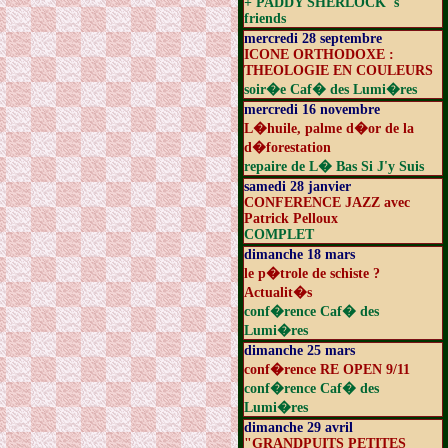
+ PADDY SHERLOCK 's
friends
mercredi 28 septembre
ICONE ORTHODOXE :
THEOLOGIE EN COULEURS
soir�e Caf� des Lumi�res
mercredi 16 novembre
L�huile, palme d�or de la
d�forestation
repaire de L� Bas Si J'y Suis
samedi 28 janvier
CONFERENCE JAZZ avec
Patrick Pelloux
COMPLET
dimanche 18 mars
le p�trole de schiste ?
Actualit�s
conf�rence Caf� des
Lumi�res
dimanche 25 mars
conf�rence RE OPEN 9/11
conf�rence Caf� des
Lumi�res
dimanche 29 avril
"GRANDPUITS PETITES