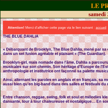
LE P
samedi
Attention!
Merci d'afficher cette page via le lien suivant :
accueil
THE BLUE DAHLIA
« Débarquant de Brooklyn, The Blue Dahlia, mené par sa 
dans un set fusion agréable et plaisant » (The Guardian).
Brooklyn-girl, mais nomade dans l'âme, Dahlia a parcouru
musicales sur son chemin. Son héritage d'Europe de l'Est
anthropologie et institutrice ont façonné sa palette musica
Ainsi, alternant les paroles en anglais et en français, sa
aussi bien qu’en big-band dans des salles et festivals du
Entre chanson, reggae, swing, folk et soul et mélodies 
dansante, tour à tour chaleureuse et nostalgique… En so