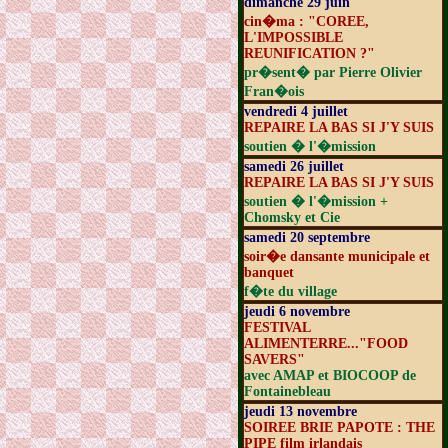
dimanche 29 juin
cin�ma : "COREE,
L'IMPOSSIBLE
REUNIFICATION ?"
pr�sent� par Pierre Olivier
Fran�ois
vendredi 4 juillet
REPAIRE LA BAS SI J'Y SUIS
soutien � l'�mission
samedi 26 juillet
REPAIRE LA BAS SI J'Y SUIS
soutien � l'�mission +
Chomsky et Cie
samedi 20 septembre
soir�e dansante municipale et
banquet
f�te du village
jeudi 6 novembre
FESTIVAL
ALIMENTERRE..."FOOD
SAVERS"
avec AMAP et BIOCOOP de
Fontainebleau
jeudi 13 novembre
SOIREE BRIE PAPOTE : THE
PIPE film irlandais