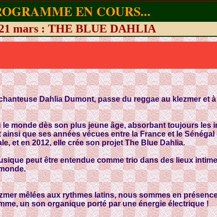
ROGRAMME EN COURS...
 21 mars : THE BLUE DAHLIA
chanteuse Dahlia Dumont, passe du reggae au klezmer et à 
 le monde dès son plus jeune âge, absorbant toujours les in
 ainsi que ses années vécues entre la France et le Sénégal 
le, et en 2012, elle crée son projet The Blue Dahlia.
 musique peut être entendue comme trio dans des lieux intim
 monde.
klezmer mêlées aux rythmes latins, nous sommes en présence
mme, un son organique porté par une énergie électrique !