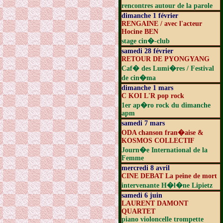
rencontres autour de la parole
dimanche 1 février
RENGAINE / avec l'acteur
Hocine BEN
stage cin�-club
samedi 28 février
RETOUR DE PYONGYANG
Caf� des Lumi�res / Festival
de cin�ma
dimanche 1 mars
C KOI L'R pop rock
1er ap�ro rock du dimanche
apm
samedi 7 mars
ODA chanson fran�aise &
KOSMOS COLLECTIF
Journ�e International de la
Femme
mercredi 8 avril
CINE DEBAT La peine de mort
intervenante H�l�ne Lipietz
samedi 6 juin
LAURENT DAMONT
QUARTET
piano violoncelle trompette