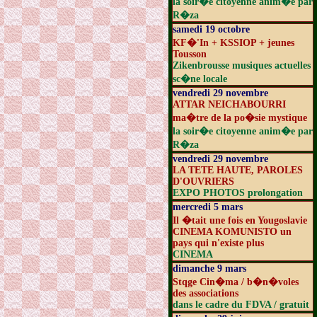
la soir�e citoyenne anim�e par
R�za
samedi 19 octobre
KF�'In + KSSIOP + jeunes
Tousson
Zikenbrousse musiques actuelles
sc�ne locale
vendredi 29 novembre
ATTAR NEICHABOURRI
ma�tre de la po�sie mystique
la soir�e citoyenne anim�e par
R�za
vendredi 29 novembre
LA TETE HAUTE, PAROLES
D'OUVRIERS
EXPO PHOTOS prolongation
mercredi 5 mars
Il �tait une fois en Yougoslavie
CINEMA KOMUNISTO un
pays qui n'existe plus
CINEMA
dimanche 9 mars
Stqge Cin�ma / b�n�voles
des associations
dans le cadre du FDVA / gratuit