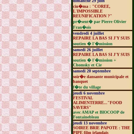
dimanche 29 juin
cin�ma : "COREE,
L'IMPOSSIBLE
REUNIFICATION ?"
pr�sent� par Pierre Olivier
Fran�ois
vendredi 4 juillet
REPAIRE LA BAS SI J'Y SUIS
soutien � l'�mission
samedi 26 juillet
REPAIRE LA BAS SI J'Y SUIS
soutien � l'�mission +
Chomsky et Cie
samedi 20 septembre
soir�e dansante municipale et
banquet
f�te du village
jeudi 6 novembre
FESTIVAL
ALIMENTERRE..."FOOD
SAVERS"
avec AMAP et BIOCOOP de
Fontainebleau
jeudi 13 novembre
SOIREE BRIE PAPOTE : THE
PIPE film irlandais