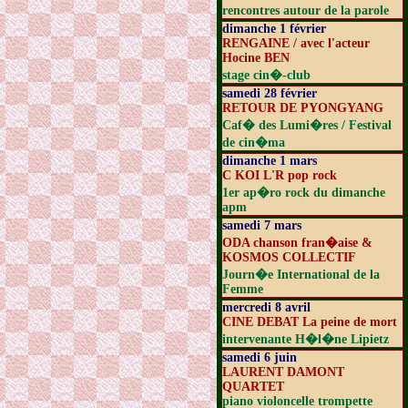
rencontres autour de la parole
dimanche 1 février
RENGAINE / avec l'acteur
Hocine BEN
stage cin�-club
samedi 28 février
RETOUR DE PYONGYANG
Caf� des Lumi�res / Festival
de cin�ma
dimanche 1 mars
C KOI L'R pop rock
1er ap�ro rock du dimanche
apm
samedi 7 mars
ODA chanson fran�aise &
KOSMOS COLLECTIF
Journ�e International de la
Femme
mercredi 8 avril
CINE DEBAT La peine de mort
intervenante H�l�ne Lipietz
samedi 6 juin
LAURENT DAMONT
QUARTET
piano violoncelle trompette