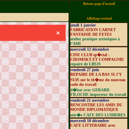
Retour page d'accueil
Affichage normal
jeudi 1 janvier
FABRICATION CARNET
×
FANTAISIE DE FETES
atelier pratique artistiques à
l'AMI
mercredi 12 décembre
CINE CLUB sp�cial :
CHOMSKY ET COMPAGNIE
repaire de LBSJS
vendredi 27 juin
REPAIRE DE LA BAS SI J'Y
SUIS sur le th�me du nouveau
code du travail
d�bat avec GERARD
FILOCHE inspecteur du travail
vendredi 21 novembre
RENCONTRE LES AMIS DU
MONDE DIPLOMATIQUE
soir�e CAFE DES LUMIERES
mercredi 10 décembre
CAFE LITTERAIRE avec