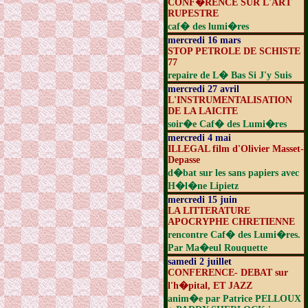
CONF�RENCE SUR L'ART
RUPESTRE
caf� des lumi�res
mercredi 16 mars
STOP PETROLE DE SCHISTE
77
repaire de L� Bas Si J'y Suis
mercredi 27 avril
L'INSTRUMENTALISATION
DE LA LAICITE
soir�e Caf� des Lumi�res
mercredi 4 mai
ILLEGAL film d'Olivier Masset-
Depasse
d�bat sur les sans papiers avec
H�l�ne Lipietz
mercredi 15 juin
LA LITTERATURE
APOCRYPHE CHRETIENNE
rencontre Caf� des Lumi�res.
Par Ma�eul Rouquette
samedi 2 juillet
CONFERENCE- DEBAT sur
l'h�pital, ET JAZZ
anim�e par Patrice PELLOUX