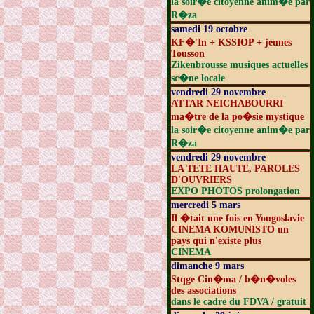
la soir�e citoyenne anim�e par
R�za
samedi 19 octobre
KF�'In + KSSIOP + jeunes
Tousson
Zikenbrousse musiques actuelles
sc�ne locale
vendredi 29 novembre
ATTAR NEICHABOURRI
ma�tre de la po�sie mystique
la soir�e citoyenne anim�e par
R�za
vendredi 29 novembre
LA TETE HAUTE, PAROLES
D'OUVRIERS
EXPO PHOTOS prolongation
mercredi 5 mars
Il �tait une fois en Yougoslavie
CINEMA KOMUNISTO un
pays qui n'existe plus
CINEMA
dimanche 9 mars
Stqge Cin�ma / b�n�voles
des associations
dans le cadre du FDVA / gratuit