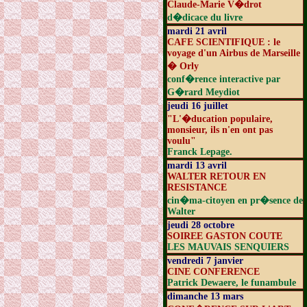
Claude-Marie V�drot
d�dicace du livre
mardi 21 avril
CAFE SCIENTIFIQUE : le
voyage d'un Airbus de Marseille
� Orly
conf�rence interactive par
G�rard Meydiot
jeudi 16 juillet
"L'�ducation populaire,
monsieur, ils n'en ont pas
voulu"
Franck Lepage.
mardi 13 avril
WALTER RETOUR EN
RESISTANCE
cin�ma-citoyen en pr�sence de
Walter
jeudi 28 octobre
SOIREE GASTON COUTE
LES MAUVAIS SENQUIERS
vendredi 7 janvier
CINE CONFERENCE
Patrick Dewaere, le funambule
dimanche 13 mars