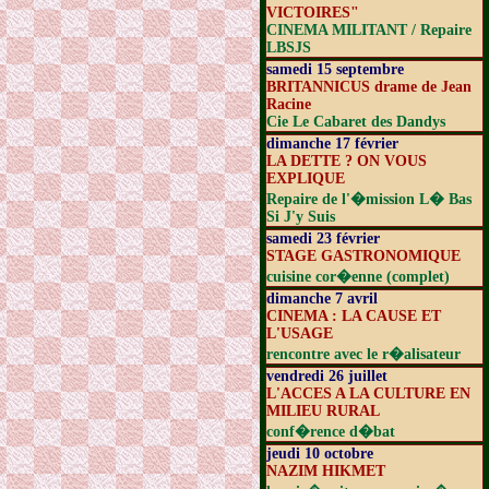
VICTOIRES"
CINEMA MILITANT / Repaire
LBSJS
samedi 15 septembre
BRITANNICUS drame de Jean
Racine
Cie Le Cabaret des Dandys
dimanche 17 février
LA DETTE ? ON VOUS
EXPLIQUE
Repaire de l'�mission L� Bas
Si J'y Suis
samedi 23 février
STAGE GASTRONOMIQUE
cuisine cor�enne (complet)
dimanche 7 avril
CINEMA : LA CAUSE ET
L'USAGE
rencontre avec le r�alisateur
vendredi 26 juillet
L'ACCES A LA CULTURE EN
MILIEU RURAL
conf�rence d�bat
jeudi 10 octobre
NAZIM HIKMET