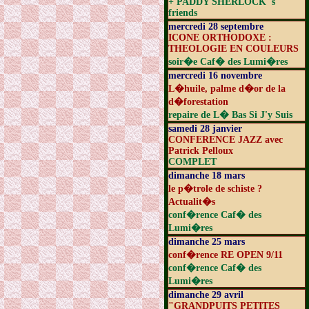
+ PADDY SHERLOCK 's
friends
mercredi 28 septembre
ICONE ORTHODOXE :
THEOLOGIE EN COULEURS
soir�e Caf� des Lumi�res
mercredi 16 novembre
L�huile, palme d�or de la
d�forestation
repaire de L� Bas Si J'y Suis
samedi 28 janvier
CONFERENCE JAZZ avec
Patrick Pelloux
COMPLET
dimanche 18 mars
le p�trole de schiste ?
Actualit�s
conf�rence Caf� des
Lumi�res
dimanche 25 mars
conf�rence RE OPEN 9/11
conf�rence Caf� des
Lumi�res
dimanche 29 avril
"GRANDPUITS PETITES