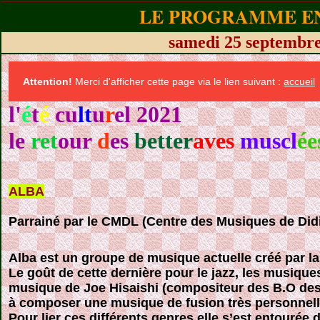
LE PROGRAMME EN
samedi 25 septembr
Attention!
Merci d'afficher cette page via le lien suivant :
accueil
l'
é
t
é
cu
lt
u
r
el 2021
le
ret
our
d
es
better
aves
muscl
ée
ALBA
Parrainé par le CMDL (Centre des Musiques de Di
Alba est un groupe de musique actuelle créé par la 
Le goût de cette dernière pour le jazz, les musique
musique de Joe Hisaishi (compositeur des B.O des
à composer une musique de fusion très personnell
Pour lier ces différents genres elle s’est entourée 