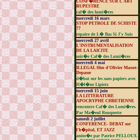
CONF�RENCE SUR L'ART
RUPESTRE
caf� des lumi�res
mercredi 16 mars
STOP PETROLE DE SCHISTE
77
repaire de L� Bas Si J'y Suis
mercredi 27 avril
L'INSTRUMENTALISATION
DE LA LAICITE
soir�e Caf� des Lumi�res
mercredi 4 mai
ILLEGAL film d'Olivier Masset-
Depasse
d�bat sur les sans papiers avec
H�l�ne Lipietz
mercredi 15 juin
LA LITTERATURE
APOCRYPHE CHRETIENNE
rencontre Caf� des Lumi�res.
Par Ma�eul Rouquette
samedi 2 juillet
CONFERENCE- DEBAT sur
l'h�pital, ET JAZZ
anim�e par Patrice PELLOUX