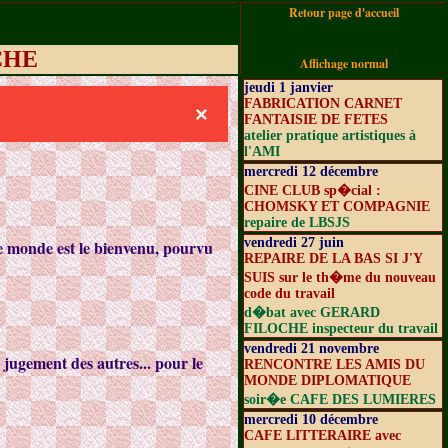
Retour page d'accueil
ICHE
Affichage normal
jeudi 1 janvier
FABRICATION CARNET
×
FANTAISIE DE FETES
atelier pratique artistiques à
l'AMI
mercredi 12 décembre
CINE CLUB sp�cial :
CHOMSKY ET COMPAGNIE
repaire de LBSJS
vendredi 27 juin
le monde est le bienvenu, pourvu
REPAIRE DE LA BAS SI J'Y
SUIS sur le th�me du nouveau
code du travail
d�bat avec GERARD
FILOCHE inspecteur du travail
vendredi 21 novembre
 jugement des autres... pour le
RENCONTRE LES AMIS DU
MONDE DIPLOMATIQUE
soir�e CAFE DES LUMIERES
mercredi 10 décembre
CAFE LITTERAIRE avec