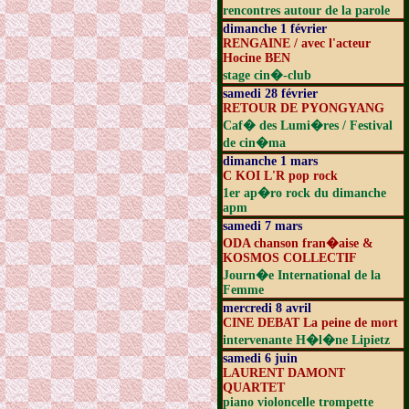
rencontres autour de la parole
dimanche 1 février
RENGAINE / avec l'acteur
Hocine BEN
stage cin�-club
samedi 28 février
RETOUR DE PYONGYANG
Caf� des Lumi�res / Festival
de cin�ma
dimanche 1 mars
C KOI L'R pop rock
1er ap�ro rock du dimanche
apm
samedi 7 mars
ODA chanson fran�aise &
KOSMOS COLLECTIF
Journ�e International de la
Femme
mercredi 8 avril
CINE DEBAT La peine de mort
intervenante H�l�ne Lipietz
samedi 6 juin
LAURENT DAMONT
QUARTET
piano violoncelle trompette