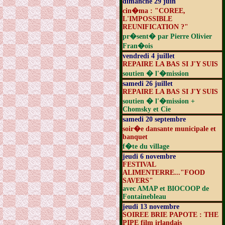
dimanche 29 juin
cin�ma : "COREE,
L'IMPOSSIBLE
REUNIFICATION ?"
pr�sent� par Pierre Olivier
Fran�ois
vendredi 4 juillet
REPAIRE LA BAS SI J'Y SUIS
soutien � l'�mission
samedi 26 juillet
REPAIRE LA BAS SI J'Y SUIS
soutien � l'�mission +
Chomsky et Cie
samedi 20 septembre
soir�e dansante municipale et
banquet
f�te du village
jeudi 6 novembre
FESTIVAL
ALIMENTERRE..."FOOD
SAVERS"
avec AMAP et BIOCOOP de
Fontainebleau
jeudi 13 novembre
SOIREE BRIE PAPOTE : THE
PIPE film irlandais