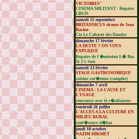
VICTOIRES"
CINEMA MILITANT / Repaire
LBSJS
samedi 15 septembre
BRITANNICUS drame de Jean
Racine
Cie Le Cabaret des Dandys
dimanche 17 février
LA DETTE ? ON VOUS
EXPLIQUE
Repaire de l'�mission L� Bas
Si J'y Suis
samedi 23 février
STAGE GASTRONOMIQUE
cuisine cor�enne (complet)
dimanche 7 avril
CINEMA : LA CAUSE ET
L'USAGE
rencontre avec le r�alisateur
vendredi 26 juillet
L'ACCES A LA CULTURE EN
MILIEU RURAL
conf�rence d�bat
jeudi 10 octobre
NAZIM HIKMET