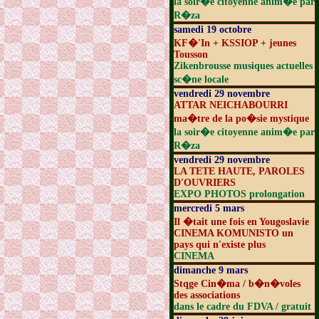
la soir�e citoyenne anim�e par
R�za
samedi 19 octobre
KF�'In + KSSIOP + jeunes
Tousson
Zikenbrousse musiques actuelles
sc�ne locale
vendredi 29 novembre
ATTAR NEICHABOURRI
ma�tre de la po�sie mystique
la soir�e citoyenne anim�e par
R�za
vendredi 29 novembre
LA TETE HAUTE, PAROLES
D'OUVRIERS
EXPO PHOTOS prolongation
mercredi 5 mars
Il �tait une fois en Yougoslavie
CINEMA KOMUNISTO un
pays qui n'existe plus
CINEMA
dimanche 9 mars
Stqge Cin�ma / b�n�voles
des associations
dans le cadre du FDVA / gratuit