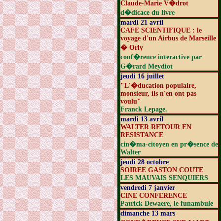
Claude-Marie V�drot
d�dicace du livre
mardi 21 avril
CAFE SCIENTIFIQUE : le
voyage d'un Airbus de Marseille
� Orly
conf�rence interactive par
G�rard Meydiot
jeudi 16 juillet
"L'�ducation populaire,
monsieur, ils n'en ont pas
voulu"
Franck Lepage.
mardi 13 avril
WALTER RETOUR EN
RESISTANCE
cin�ma-citoyen en pr�sence de
Walter
jeudi 28 octobre
SOIREE GASTON COUTE
LES MAUVAIS SENQUIERS
vendredi 7 janvier
CINE CONFERENCE
Patrick Dewaere, le funambule
dimanche 13 mars