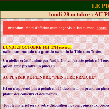
LE P
lundi 28 octobre : 
Attention!
Merci d'afficher cette page via le lien suivant :
accueil
LUNDI 28 OCTOBRE 14H 17H environ
salle communale ou grande salle de la Tête des Trains
Un atelier créatif animé par Nadja Cohen (artiste peintre à Tous
qu'on aime prendre un pinceau ....
AU PLAISIR DE PEINDRE "PEINTURE FRAICHE"
Ici on n'apprend pas à peindre, ni à dessiner... on prend un pin
plaisir des couleurs et des formes....
Tout le matériel sera à votre disposition : papier, pinceaux, coule