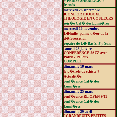
+ PADDY SHERLOCK 's
friends
mercredi 28 septembre
ICONE ORTHODOXE :
THEOLOGIE EN COULEURS
soir�e Caf� des Lumi�res
mercredi 16 novembre
L�huile, palme d�or de la
d�forestation
repaire de L� Bas Si J'y Suis
samedi 28 janvier
CONFERENCE JAZZ avec
Patrick Pelloux
COMPLET
dimanche 18 mars
le p�trole de schiste ?
Actualit�s
conf�rence Caf� des
Lumi�res
dimanche 25 mars
conf�rence RE OPEN 9/11
conf�rence Caf� des
Lumi�res
dimanche 29 avril
"GRANDPUITS PETITES