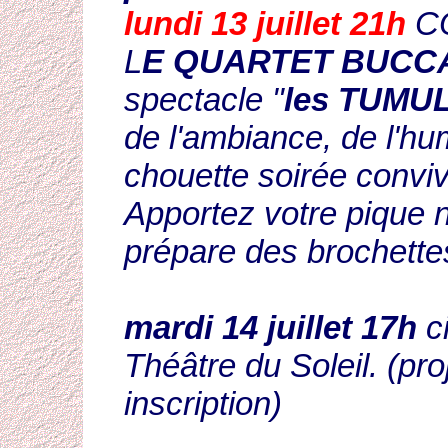
lundi 13 juillet 21h
CO
L
E QUARTET BUCC
spectacle "
les TUMU
de l'ambiance, de l'hum
chouette soirée convivi
Apportez votre pique n
prépare des brochettes.
mardi 14 juillet 17h
ci
Théâtre du Soleil. (pr
inscription)