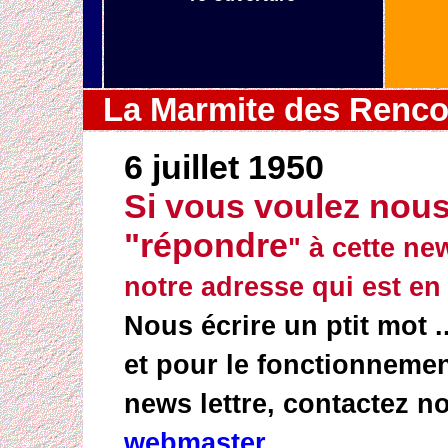
La Marmite des Rencon
6 juillet 1950
Si vous voulez nous 
"répondre
" à cette ne
notre adresse qui est en l
Nous écrire un ptit mot ..
et pour le fonctionnement
news lettre, contactez 
webmaster