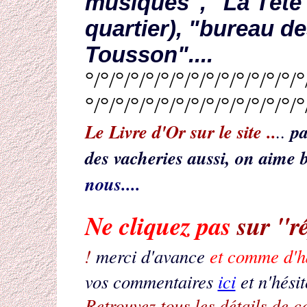
musiques", "La Tête 
quartier), "bureau de
Tousson"....
°/°/°/°/°/°/°/°/°/°/°/°/°/°/°
°/°/°/°/°/°/°/°/°/°/°/°/°/°/°
Le Livre d'Or sur le site ..
pa
..
des vacheries aussi, on aime b
nous....
Ne cliquez pas
sur "r
!
merci d'avance
et comme d'h
vos commentaires
ici
et n'hésit
Retrouvez tous les détails de c