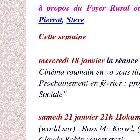
à propos du Foyer Rural ou
Pierrot
,
Steve
Cette semaine
mercredi 18 janvier
la séance
Cinéma roumain en vo sous tit
Prochainement en février : proj
Sociale"
samedi 21 janvier 21h
Hokum 
(world sar) , Ross Mc Kerrel, (s
Claude Robin.(guest star)