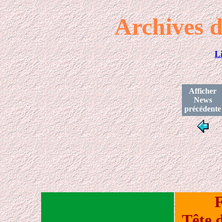
Archives d
L
Afficher
News
précédente
F
Tête 