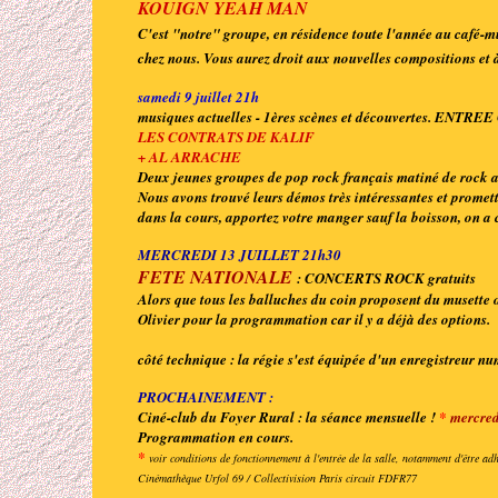
KOUIGN YEAH MAN
C'est "notre" groupe, en résidence toute l'année au café-m
chez nous. Vous aurez droit aux nouvelles compositions et 
samedi 9 juillet 21h
musiques actuelles - 1ères scènes et découvertes. ENT
LES CONTRATS DE KALIF
+ AL ARRACHE
Deux jeunes groupes de pop rock français matiné de rock ang
Nous avons trouvé leurs démos très intéressantes et promett
dans la cours, apportez votre manger sauf la boisson, on a c
MERCREDI 13 JUILLET 21h30
FETE NATIONALE
: CONCERTS ROCK gratuits
Alors que tous les balluches du coin proposent du musette 
Olivier pour la programmation car il y a déjà des options.
côté technique : la régie s'est équipée d'un enregistreur nu
PROCHAINEMENT :
Ciné-club du Foyer Rural : la séance mensuelle !
*
mercredi
Programmation en cours.
*
voir conditions de fonctionnement à l'entrée de la salle, notamment d'être ad
Cinémathèque Urfol 69 / Collectivision Paris circuit FDFR77