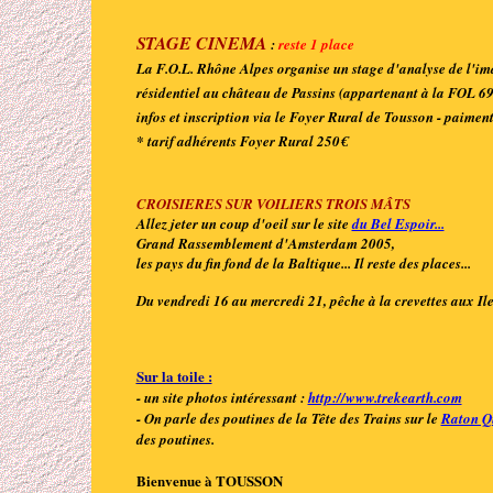
STAGE CINEMA
:
reste 1 place
La F.O.L. Rhône Alpes organise un stage d'analyse de l'i
résidentiel au château de Passins (appartenant à la FOL 6
infos et inscription via le Foyer Rural de Tousson - paiment
* tarif adhérents Foyer Rural 250€
CROISIERES SUR VOILIERS TROIS MÂTS
Allez jeter un coup d'oeil sur le site
du Bel Espoir...
Grand Rassemblement d'Amsterdam 2005,
les pays du fin fond de la Baltique... Il reste des places...
Du vendredi 16 au mercredi 21, pêche à la crevettes aux Iles
Sur la toile :
- un site photos intéressant :
http://www.trekearth.com
- On parle des poutines de la Tête des Trains sur le
Raton Q
des poutines.
Bienvenue à TOUSSON