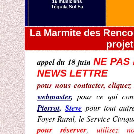
16 musiciens
Téquila Sol Fa
La Marmite des Rencon
projet
NE PAS 
appel du 18 juin
NEWS LETTRE
pour nous contacter, clique
webmaster
,
pour ce qui conce
Pierrot
,
Steve
pour tout autre
Foyer Rural, le Service Civiqu
pour réserver
,
utilisez 