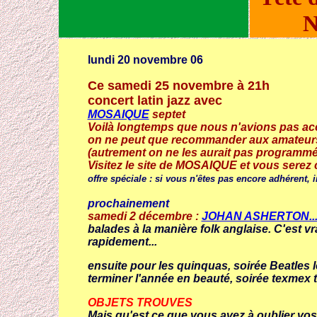
N
lundi 20 novembre 06
Ce samedi 25 novembre à 21h
concert latin jazz avec
MOSAIQUE
septet
Voilà longtemps que nous n'avions pas accu
on ne peut que recommander aux amateurs d
(autrement on ne les aurait pas programmé
Visitez le site de MOSAIQUE et vous serez
offre spéciale : si vous n'êtes pas encore adhérent, im
prochainement
samedi 2 décembre :
JOHAN ASHERTON..
balades à la manière folk anglaise. C'est vra
rapidement...
ensuite pour les quinquas, soirée Beatles le
terminer l'année en beauté, soirée texme
OBJETS TROUVES
Mais qu'est ce que vous avez à oublier vos a