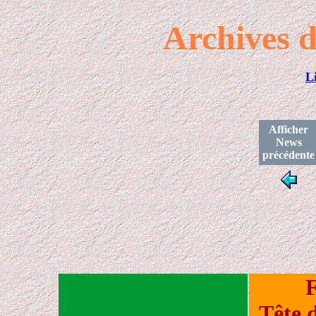
Archives d
L
Afficher
News
précédente
F
Tête 