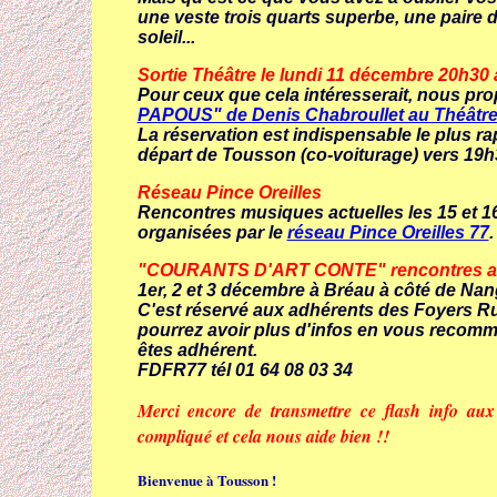
une veste trois quarts superbe, une paire d
soleil...
Sortie Théâtre le lundi 11 décembre 20h30 
Pour ceux que cela intéresserait, nous prop
PAPOUS" de Denis Chabroullet au Théâtre
La réservation est indispensable le plus r
départ de Tousson (co-voiturage) vers 19
Réseau Pince Oreilles
Rencontres musiques actuelles les 15 et 
organisées par le
réseau Pince Oreilles 77
.
"COURANTS D'ART CONTE" rencontres aut
1er, 2 et 3 décembre à Bréau à côté de Nang
C'est réservé aux adhérents des Foyers Ru
pourrez avoir plus d'infos en vous recomm
êtes adhérent.
FDFR77 tél 01 64 08 03 34
Merci encore de transmettre ce flash info aux 
compliqué et cela nous aide bien !!
Bienvenue à Tousson !