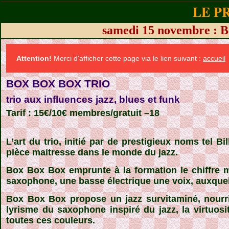
LE P
samedi 15 novembre : B
Attention!
Merci d'afficher cette page via le lien suivant :
accueil
BOX BOX BOX TRIO
trio aux influences jazz, blues et funk
Tarif : 15€/10€ membres/gratuit –18
L’art du trio, initié par de prestigieux noms tel
pièce maitresse dans le monde du jazz.
Box Box Box
emprunte à la formation le chiffre 
saxophone, une basse électrique une voix, auxquelle
Box Box Box
propose un jazz survitaminé, nourr
lyrisme du saxophone inspiré du jazz, la virtuos
toutes ces couleurs.