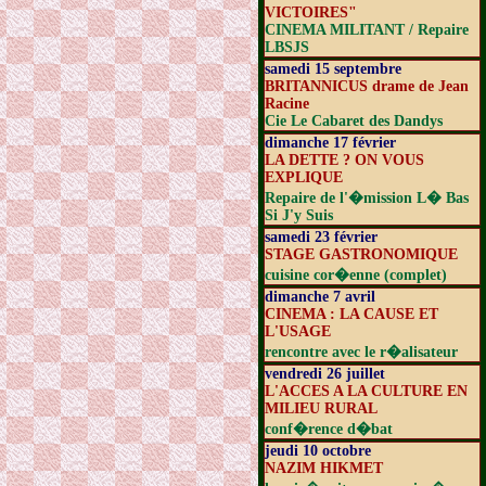
VICTOIRES"
CINEMA MILITANT / Repaire
LBSJS
samedi 15 septembre
BRITANNICUS drame de Jean
Racine
Cie Le Cabaret des Dandys
dimanche 17 février
LA DETTE ? ON VOUS
EXPLIQUE
Repaire de l'�mission L� Bas
Si J'y Suis
samedi 23 février
STAGE GASTRONOMIQUE
cuisine cor�enne (complet)
dimanche 7 avril
CINEMA : LA CAUSE ET
L'USAGE
rencontre avec le r�alisateur
vendredi 26 juillet
L'ACCES A LA CULTURE EN
MILIEU RURAL
conf�rence d�bat
jeudi 10 octobre
NAZIM HIKMET