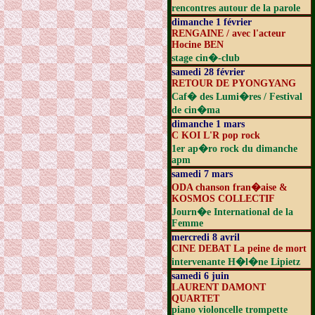
rencontres autour de la parole
dimanche 1 février
RENGAINE / avec l'acteur
Hocine BEN
stage cin�-club
samedi 28 février
RETOUR DE PYONGYANG
Caf� des Lumi�res / Festival
de cin�ma
dimanche 1 mars
C KOI L'R pop rock
1er ap�ro rock du dimanche
apm
samedi 7 mars
ODA chanson fran�aise &
KOSMOS COLLECTIF
Journ�e International de la
Femme
mercredi 8 avril
CINE DEBAT La peine de mort
intervenante H�l�ne Lipietz
samedi 6 juin
LAURENT DAMONT
QUARTET
piano violoncelle trompette