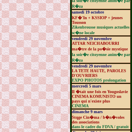
la soir�e citoyenne anim�e par
R�za
samedi 19 octobre
KF�'In + KSSIOP + jeunes
Tousson
Zikenbrousse musiques actuelles
sc�ne locale
vendredi 29 novembre
ATTAR NEICHABOURRI
ma�tre de la po�sie mystique
la soir�e citoyenne anim�e par
R�za
vendredi 29 novembre
LA TETE HAUTE, PAROLES
D'OUVRIERS
EXPO PHOTOS prolongation
mercredi 5 mars
Il �tait une fois en Yougoslavie
CINEMA KOMUNISTO un
pays qui n'existe plus
CINEMA
dimanche 9 mars
Stqge Cin�ma / b�n�voles
des associations
dans le cadre du FDVA / gratuit