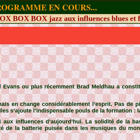
ROGRAMME EN COURS...
OX BOX BOX jazz aux influences blues et 
 Bill Evans ou plus récemment Brad Meldhau a const
mais en change considérablement l’esprit. Pas de p
s s’ajoute l’indispensable pouls de la formation : la
i aux influences d’aujourd’hui. La solidité de la b
ité de la batterie puisée dans les musiques du mo