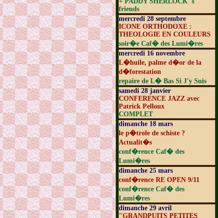
+ PADDY SHERLOCK 's
friends
mercredi 28 septembre
ICONE ORTHODOXE :
THEOLOGIE EN COULEURS
soir�e Caf� des Lumi�res
mercredi 16 novembre
L�huile, palme d�or de la
d�forestation
repaire de L� Bas Si J'y Suis
samedi 28 janvier
CONFERENCE JAZZ avec
Patrick Pelloux
COMPLET
dimanche 18 mars
le p�trole de schiste ?
Actualit�s
conf�rence Caf� des
Lumi�res
dimanche 25 mars
conf�rence RE OPEN 9/11
conf�rence Caf� des
Lumi�res
dimanche 29 avril
"GRANDPUITS PETITES