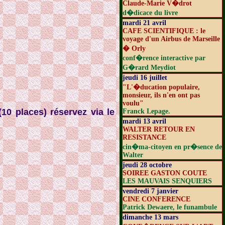
Claude-Marie V�drot
d�dicace du livre
mardi 21 avril
CAFE SCIENTIFIQUE : le
voyage d'un Airbus de Marseille
� Orly
conf�rence interactive par
G�rard Meydiot
jeudi 16 juillet
"L'�ducation populaire,
monsieur, ils n'en ont pas
voulu"
10 places) réservez via le
Franck Lepage.
mardi 13 avril
WALTER RETOUR EN
RESISTANCE
cin�ma-citoyen en pr�sence de
Walter
jeudi 28 octobre
SOIREE GASTON COUTE
LES MAUVAIS SENQUIERS
vendredi 7 janvier
CINE CONFERENCE
Patrick Dewaere, le funambule
dimanche 13 mars