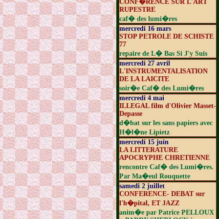
CONF�RENCE SUR L'ART
RUPESTRE
caf� des lumi�res
mercredi 16 mars
STOP PETROLE DE SCHISTE
77
repaire de L� Bas Si J'y Suis
mercredi 27 avril
L'INSTRUMENTALISATION
DE LA LAICITE
soir�e Caf� des Lumi�res
mercredi 4 mai
ILLEGAL film d'Olivier Masset-
Depasse
d�bat sur les sans papiers avec
H�l�ne Lipietz
mercredi 15 juin
LA LITTERATURE
APOCRYPHE CHRETIENNE
rencontre Caf� des Lumi�res.
Par Ma�eul Rouquette
samedi 2 juillet
CONFERENCE- DEBAT sur
l'h�pital, ET JAZZ
anim�e par Patrice PELLOUX