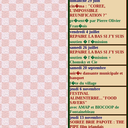
dimanche 29 juin
cin�ma : "COREE,
L'IMPOSSIBLE
REUNIFICATION ?"
pr�sent� par Pierre Olivier
Fran�ois
vendredi 4 juillet
REPAIRE LA BAS SI J'Y SUIS
soutien � l'�mission
samedi 26 juillet
REPAIRE LA BAS SI J'Y SUIS
soutien � l'�mission +
Chomsky et Cie
samedi 20 septembre
soir�e dansante municipale et
banquet
f�te du village
jeudi 6 novembre
FESTIVAL
ALIMENTERRE..."FOOD
SAVERS"
avec AMAP et BIOCOOP de
Fontainebleau
jeudi 13 novembre
SOIREE BRIE PAPOTE : THE
PIPE film irlandais