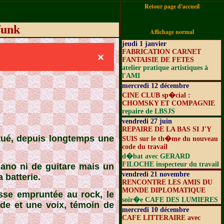
Retour page d'accueil
funk
Affichage normal
jeudi 1 janvier
FABRICATION CARNET
×
FANTAISIE DE FETES
atelier pratique artistiques à
l'AMI
mercredi 12 décembre
CINE CLUB sp�cial :
CHOMSKY ET COMPAGNIE
repaire de LBSJS
vendredi 27 juin
REPAIRE DE LA BAS SI J'Y
itué, depuis longtemps une
SUIS sur le th�me du nouveau
code du travail
d�bat avec GERARD
FILOCHE inspecteur du travail
iano ni de guitare mais un
vendredi 21 novembre
 batterie.
RENCONTRE LES AMIS DU
MONDE DIPLOMATIQUE
asse empruntée au rock, le
soir�e CAFE DES LUMIERES
nde et une voix, témoin de
mercredi 10 décembre
CAFE LITTERAIRE avec