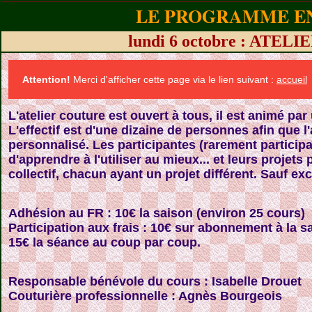
LE PROGRAMME EN
lundi 6 octobre : ATE
Attention!
Merci d'afficher cette page via le lien suivant :
accueil
L'atelier couture est ouvert à tous, il est animé pa
L'effectif est d'une dizaine de personnes afin que
personnalisé.
Les participantes (rarement particip
d'apprendre à l'utiliser au mieux... et leurs projets 
collectif, chacun ayant un projet différent. Sauf e
Adhésion au FR : 10€ la saison (environ 25 cours)
Participation aux frais : 10€ sur abonnement à la s
15€ la séance au coup par coup.
Responsable bénévole du cours : Isabelle Drouet
Couturière professionnelle : Agnès Bourgeois