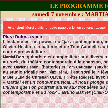
LE PROGRAMME EN
samedi 7 novembre : MAR
Attention!
Merci d'afficher cette page via le lien suivant :
accueil
Plus d'infos à venir
L'Instanté
est un power trio "jazz contemporain,
Olivier Hestin à la batterie et de Tom Caudelle au
courte présentation:
, guitariste et compositeur aux diverse
Martial Bort
au rock, du théâtre contemporain à la chanson, p
avec
(batterie) et
(saxhor
Olivier Hestin
Tom Caudelle
au studio Pigalle par
, il est sorti le 7 f
Félix Rémi
MON SLIP de
, avec
Christian OLIVIER (Têtes Raides)
« Martial est un conteur musical…Il nous plonge 
univers que l’on pourrait situer aux frontières du
contemporaine et du rock » Bruno Barrier (Clair-O